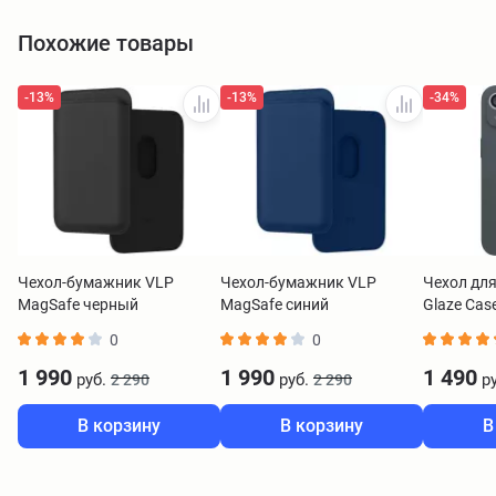
Похожие товары
-13%
-13%
-34%
Чехол-бумажник VLP
Чехол-бумажник VLP
Чехол дл
MagSafe черный
MagSafe синий
Glaze Cas
MagSafe 
0
0
1 990
1 990
1 490
руб.
руб.
ру
2 290
2 290
В корзину
В корзину
В