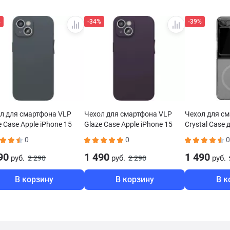
%
-34%
-39%
л для смартфона VLP
Чехол для смартфона VLP
Чехол для с
e Case Apple iPhone 15
Glaze Case Apple iPhone 15
Crystal Case
afe синий
MagSafe фиолетовый
Galaxy Z Flip
0
0
0
прозрачный
90
1 490
1 490
руб.
руб.
руб.
2 290
2 290
В корзину
В корзину
В к