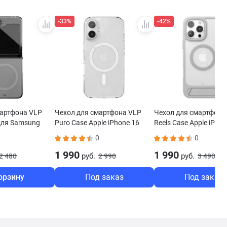
-33%
-42%
мартфона VLP
Чехол для смартфона VLP
Чехол для смартфона
 для Samsung
Puro Case Apple iPhone 16
Reels Case Apple iPhon
 6 Magsafe
MagSafe прозрачный
MagSafe серый
0
0
1 990
1 990
руб.
руб.
2 480
2 990
3 490
орзину
Под заказ
Под заказ