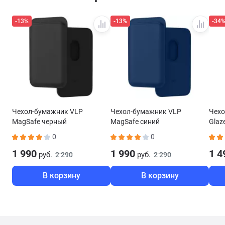
-13%
-13%
-34
Чехол-бумажник VLP
Чехол-бумажник VLP
Чехо
MagSafe черный
MagSafe синий
Glaz
MagS
0
0
1 990
1 990
1 4
руб.
руб.
2 290
2 290
В корзину
В корзину