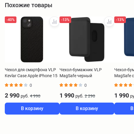
Похожие товары
-40%
-13%
-13%
Чехол для смартфона VLP
Чехол-бумажник VLP
Чехол-бу
Kevlar Case Apple iPhone 15
MagSafe черный
MagSafe 
Plus MagSafe черный
0
0
2 990
1 990
1 990
руб.
руб.
ру
4 990
2 290
В корзину
В корзину
В