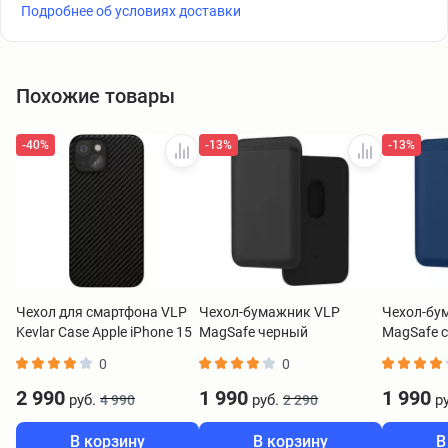
Подробнее об условиях доставки
Похожие товары
-40%
-13%
-13%
Чехол для смартфона VLP
Чехол-бумажник VLP
Чехол-бу
Kevlar Case Apple iPhone 15
MagSafe черный
MagSafe 
Plus MagSafe черный
0
0
2 990
1 990
1 990
руб.
руб.
ру
4 990
2 290
В корзину
В корзину
В