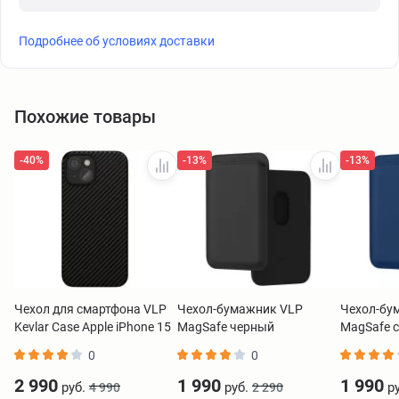
Подробнее об условиях доставки
Похожие товары
-40%
-13%
-13%
Чехол для смартфона VLP
Чехол-бумажник VLP
Чехол-бу
Kevlar Case Apple iPhone 15
MagSafe черный
MagSafe 
Plus MagSafe черный
0
0
2 990
1 990
1 990
руб.
руб.
ру
4 990
2 290