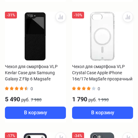
-31%
-10%
Чехол для смартфона VLP
Чехол для смартфона VLP
Kevlar Case для Samsung
Crystal Case Apple iPhone
Galaxy Z Flip 6 Magsafe
16e/17e MagSafe прозрачный
черный
0
0
5 490
1 790
руб.
руб.
7 980
1 990
В корзину
В корзину
-17%
-34%