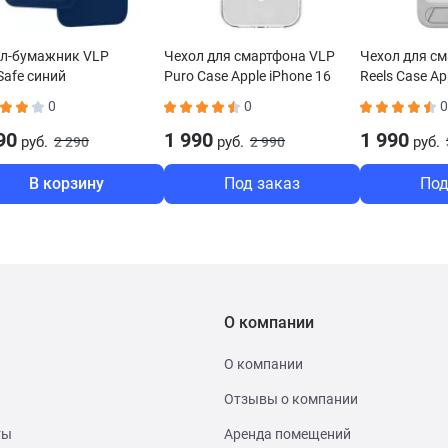
л-бумажник VLP
Чехол для смартфона VLP
Чехол для с
afe синий
Puro Case Apple iPhone 16
Reels Case Ap
MagSafe прозрачный
MagSafe сер
0
0
0
90
1 990
1 990
руб.
руб.
руб.
2 290
2 990
В корзину
Под заказ
Под
О компании
О компании
Отзывы о компании
ты
Аренда помещений