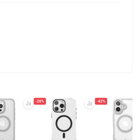
-28%
-42%