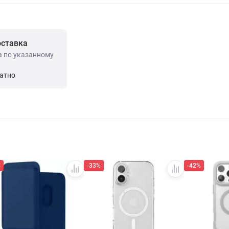
оставка
а по указанному
латно
%
-33%
-42%