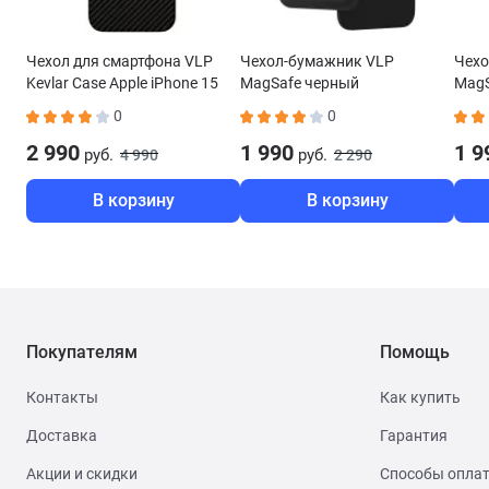
Чехол для смартфона VLP
Чехол-бумажник VLP
Чехо
Kevlar Case Apple iPhone 15
MagSafe черный
MagS
Plus MagSafe черный
0
0
2 990
1 990
1 9
руб.
руб.
4 990
2 290
В корзину
В корзину
Покупателям
Помощь
Контакты
Как купить
Доставка
Гарантия
Акции и скидки
Способы опла