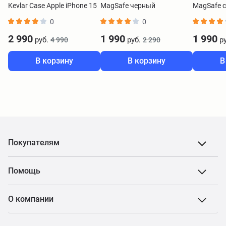
Kevlar Case Apple iPhone 15
MagSafe черный
MagSafe 
Plus MagSafe черный
0
0
2 990
1 990
1 990
руб.
руб.
ру
4 990
2 290
В корзину
В корзину
В
Покупателям
Помощь
О компании