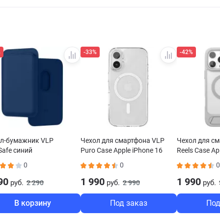
%
-33%
-42%
л-бумажник VLP
Чехол для смартфона VLP
Чехол для с
afe синий
Puro Case Apple iPhone 16
Reels Case Ap
MagSafe прозрачный
MagSafe сер
0
0
0
90
1 990
1 990
руб.
руб.
руб.
2 290
2 990
В корзину
Под заказ
Под