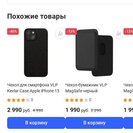
Похожие товары
-40%
-13%
-13
Чехол для смартфона VLP
Чехол-бумажник VLP
Чехо
Kevlar Case Apple iPhone 15
MagSafe черный
MagS
Plus MagSafe черный
0
0
2 990
1 990
1 9
руб.
руб.
4 990
2 290
В корзину
В корзину