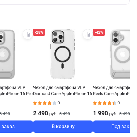
-28%
-42%
мартфона VLP
Чехол для смартфона VLP
Чехол для смартфона
ple iPhone 16 Pro
Diamond Case Apple iPhone 16
Reels Case Apple iPhon
ый
Pro MagSafe черный
MagSafe серый
0
0
2 490
1 990
руб.
руб.
3 490
3 490
3 490
 заказ
В корзину
Под заказ