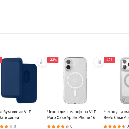
%
-33%
-42%
л-бумажник VLP
Чехол для смартфона VLP
Чехол для с
afe синий
Puro Case Apple iPhone 16
Reels Case Ap
MagSafe прозрачный
MagSafe сер
0
0
0