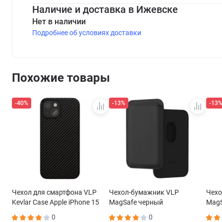
Наличие и доставка в Ижевске
Нет в наличии
Подробнее об условиях доставки
Похожие товары
-40%
-13%
-13
Чехол для смартфона VLP
Чехол-бумажник VLP
Чехо
Kevlar Case Apple iPhone 15
MagSafe черный
MagS
Plus MagSafe черный
0
0