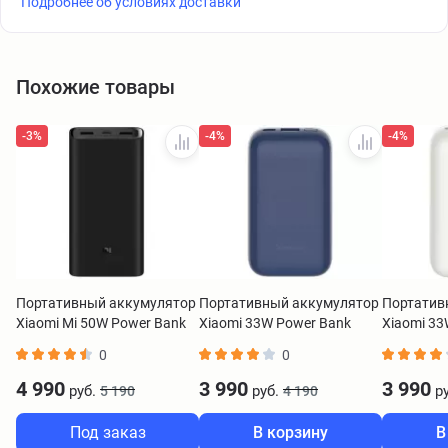
Подробнее об условиях доставки
Похожие товары
-3%
-4%
-4%
Портативный аккумулятор
Портативный аккумулятор
Портатив
Xiaomi Mi 50W Power Bank
Xiaomi 33W Power Bank
Xiaomi 33
20000 mAh черный
10000 Pocket Edition Pro
10000 Pock
0
0
BHR5121GL
синий BHR5785GL
белый BH
4 990
3 990
3 990
руб.
руб.
ру
5 190
4 190
Под заказ
В корзину
В