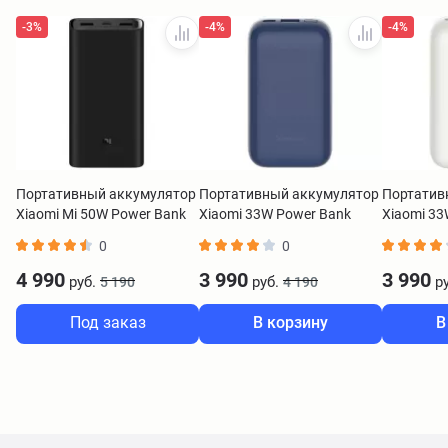
-3%
-4%
-4%
Портативный аккумулятор
Портативный аккумулятор
Портатив
Xiaomi Mi 50W Power Bank
Xiaomi 33W Power Bank
Xiaomi 33
20000 mAh черный
10000 Pocket Edition Pro
10000 Pock
0
0
BHR5121GL
синий BHR5785GL
белый BH
4 990
3 990
3 990
руб.
руб.
ру
5 190
4 190
Под заказ
В корзину
В