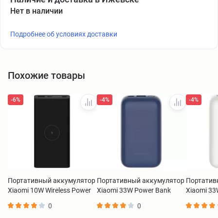
Нет в наличии
Подробнее об условиях доставки
Похожие товары
-6%
-4%
-4%
Портативный аккумулятор
Портативный аккумулятор
Портатив
Xiaomi 10W Wireless Power
Xiaomi 33W Power Bank
Xiaomi 33
Bank 10000 mAh черный
10000 Pocket Edition Pro
10000 Pock
0
0
BHR5460GL
синий BHR5785GL
белый BH