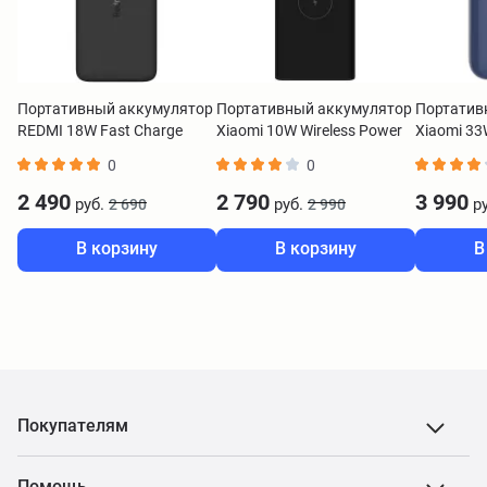
Портативный аккумулятор
Портативный аккумулятор
Портатив
REDMI 18W Fast Charge
Xiaomi 10W Wireless Power
Xiaomi 33
Power Bank 20000 mAh
Bank 10000 mAh черный
10000 Pock
0
0
черный VXN4304GL
BHR5460GL
синий BH
2 490
2 790
3 990
руб.
руб.
ру
2 690
2 990
В корзину
В корзину
В
Покупателям
Помощь