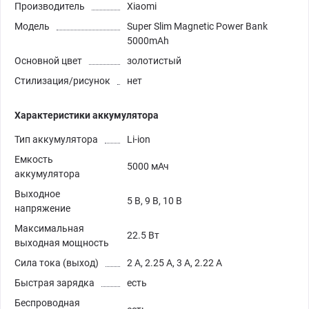
Производитель
Xiaomi
Модель
Super Slim Magnetic Power Bank
5000mAh
Основной цвет
золотистый
Стилизация/рисунок
нет
Характеристики аккумулятора
Тип аккумулятора
Li-ion
Емкость
5000 мАч
аккумулятора
Выходное
5 В, 9 В, 10 В
напряжение
Максимальная
22.5 Вт
выходная мощность
Сила тока (выход)
2 А, 2.25 А, 3 А, 2.22 А
Быстрая зарядка
есть
Беспроводная