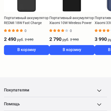
Портативный аккумулятор
Портативный аккумулятор
Портатив
REDMI 18W Fast Charge
Xiaomi 10W Wireless Power
Xiaomi 33
Power Bank 20000 mAh
Bank 10000 mAh черный
10000 Pock
0
0
черный VXN4304GL
BHR5460GL
синий BH
2 490
2 790
3 990
руб.
руб.
ру
2 690
2 990
В корзину
В корзину
В
Покупателям
Помощь