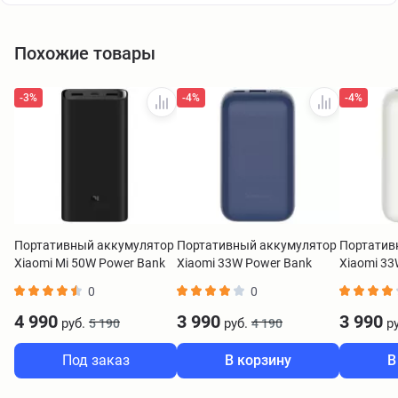
Похожие товары
-3%
-4%
-4%
Портативный аккумулятор
Портативный аккумулятор
Портатив
Xiaomi Mi 50W Power Bank
Xiaomi 33W Power Bank
Xiaomi 33
20000 mAh черный
10000 Pocket Edition Pro
10000 Pock
0
0
BHR5121GL
синий BHR5785GL
белый BH
4 990
3 990
3 990
руб.
руб.
ру
5 190
4 190
Под заказ
В корзину
В