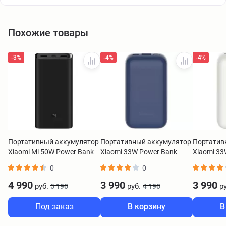
Похожие товары
-3%
-4%
-4%
Портативный аккумулятор
Портативный аккумулятор
Портатив
Xiaomi Mi 50W Power Bank
Xiaomi 33W Power Bank
Xiaomi 33
20000 mAh черный
10000 Pocket Edition Pro
10000 Pock
0
0
BHR5121GL
синий BHR5785GL
белый BH
4 990
3 990
3 990
руб.
руб.
ру
5 190
4 190
Под заказ
В корзину
В