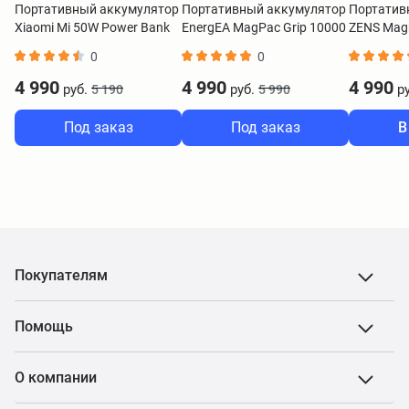
Портативный аккумулятор
Портативный аккумулятор
Портатив
Xiaomi Mi 50W Power Bank
EnergEA MagPac Grip 10000
ZENS Magn
20000 mAh черный
mAh черный
Powerban
0
0
BHR5121GL
черный
4 990
4 990
4 990
руб.
руб.
ру
5 190
5 990
Под заказ
Под заказ
В
Покупателям
Помощь
О компании