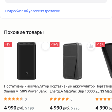
Подробнее об условиях доставки
Похожие товары
-3%
-16%
-16%
Портативный аккумулятор
Портативный аккумулятор
Портатив
Xiaomi Mi 50W Power Bank
EnergEA MagPac Grip 10000
ZENS Magn
20000 mAh черный
mAh черный
Powerban
0
0
BHR5121GL
черный
4 990
4 990
4 990
руб.
руб.
ру
5 190
5 990