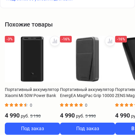
Похожие товары
-3%
-16%
-16%
Портативный аккумулятор
Портативный аккумулятор
Портатив
Xiaomi Mi 50W Power Bank
EnergEA MagPac Grip 10000
ZENS Magn
20000 mAh черный
mAh черный
Powerban
0
0
BHR5121GL
черный
4 990
4 990
4 990
руб.
руб.
ру
5 190
5 990
Под заказ
Под заказ
В