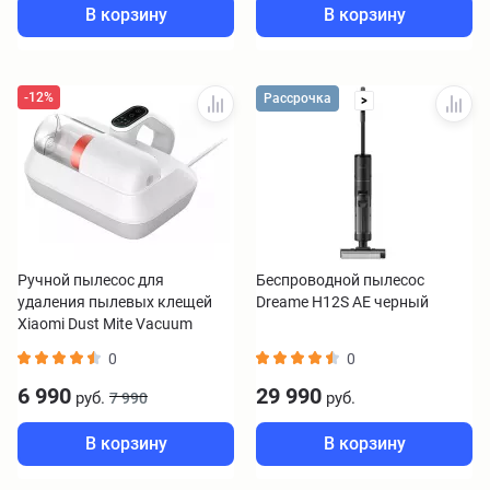
В корзину
В корзину
-12%
Рассрочка
>
Ручной пылесос для
Беспроводной пылесос
удаления пылевых клещей
Dreame H12S AE черный
Xiaomi Dust Mite Vacuum
Cleaner Pro BHR8943EU
0
0
6 990
29 990
руб.
руб.
7 990
В корзину
В корзину