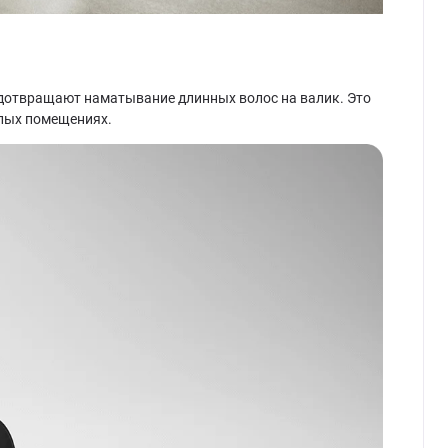
едотвращают наматывание длинных волос на валик. Это
илых помещениях.