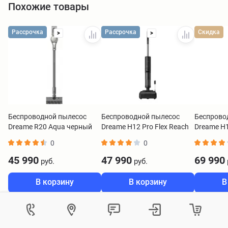
Похожие товары
Рассрочка
Рассрочка
Скидка
>
>
Беспроводной пылесос
Беспроводной пылесос
Беспрово
Dreame R20 Aqua черный
Dreame H12 Pro Flex Reach
Dreame H1
черный
черный
0
0
45 990
47 990
69 990
руб.
руб.
В корзину
В корзину
В
Как вам удобнее с нами связаться?
Войти в личный кабинет
Контактный центр
Укажите ваш город
Изменение города
Телефон:
8 (800) 551-08-46