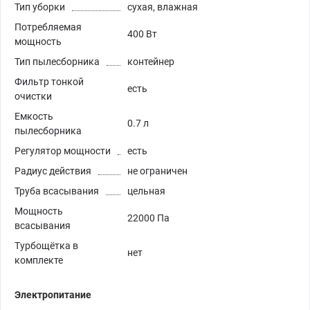
Тип уборки
сухая, влажная
Потребляемая
400 Вт
мощность
Тип пылесборника
контейнер
Фильтр тонкой
есть
очистки
Емкость
0.7 л
пылесборника
Регулятор мощности
есть
Радиус действия
не ограничен
Труба всасывания
цельная
Мощность
22000 Па
всасывания
Турбощётка в
нет
комплекте
Электропитание