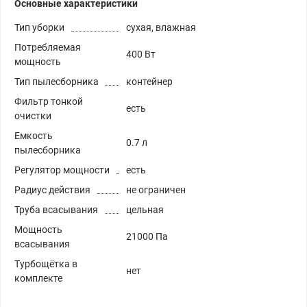
Основные характеристики
Тип уборки
сухая, влажная
Потребляемая
400 Вт
мощность
Тип пылесборника
контейнер
Фильтр тонкой
есть
очистки
Емкость
0.7 л
пылесборника
Регулятор мощности
есть
Радиус действия
не ограничен
Труба всасывания
цельная
Мощность
21000 Па
всасывания
Турбощётка в
нет
комплекте