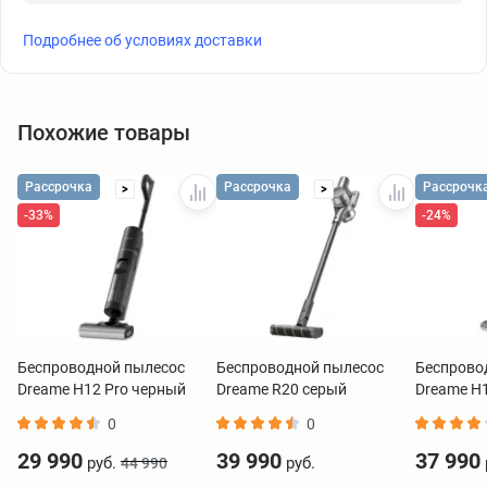
Подробнее об условиях доставки
Похожие товары
Рассрочка
Рассрочка
Рассрочк
>
>
-33%
-24%
Беспроводной пылесос
Беспроводной пылесос
Беспрово
Dreame H12 Pro черный
Dreame R20 серый
Dreame H1
0
0
29 990
39 990
37 990
руб.
руб.
44 990