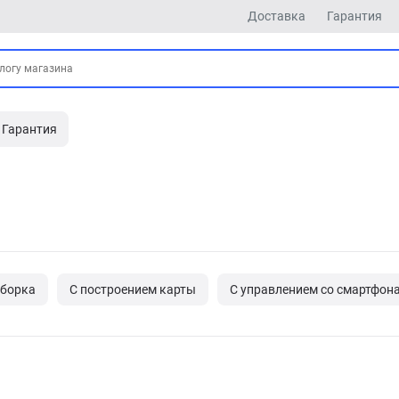
Доставка
Гарантия
Гарантия
уборка
С построением карты
С управлением со смартфон