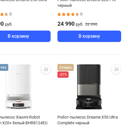
черный
0
0
90
24 990
руб.
руб.
32 990
В корзину
В корзину
очка
Скидка
-21%
пылесос Xiaomi Robot
Робот-пылесос Dreame X50 Ultra
m X20+ белый BHR8124EU
Complete черный