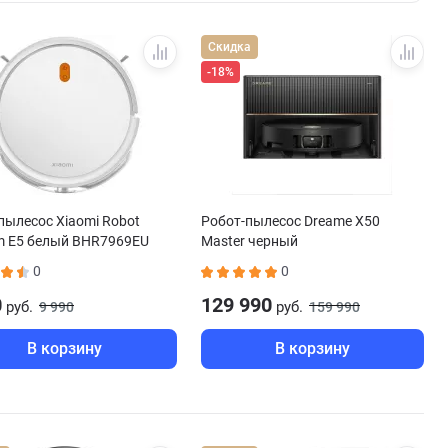
Скидка
-18%
пылесос Xiaomi Robot
Робот-пылесос Dreame X50
m E5 белый BHR7969EU
Master черный
0
0
0
129 990
руб.
руб.
9 990
159 990
В корзину
В корзину