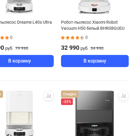
пылесос Dreame L40s Ultra
Робот-пылесос Xiaomi Robot
Vacuum H50 белый BHR08GUEU
0
0
90
32 990
руб.
руб.
79 990
34 990
В корзину
В корзину
а
Скидка
-33%