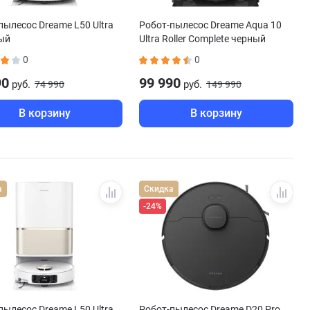
пылесос Dreame L50 Ultra
Робот-пылесос Dreame Aqua 10
ый
Ultra Roller Complete черный
0
0
90
99 990
руб.
руб.
74 990
149 990
В корзину
В корзину
а
Скидка
-24%
пылесос Dreame L50 Ultra
Робот-пылесос Dreame D20 Pro