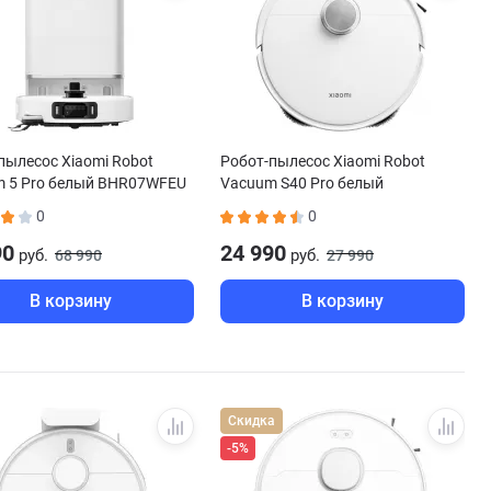
пылесос Xiaomi Robot
Робот-пылесос Xiaomi Robot
 5 Pro белый BHR07WFEU
Vacuum S40 Pro белый
BHR089REU
0
0
90
24 990
руб.
руб.
68 990
27 990
В корзину
В корзину
Скидка
-5%