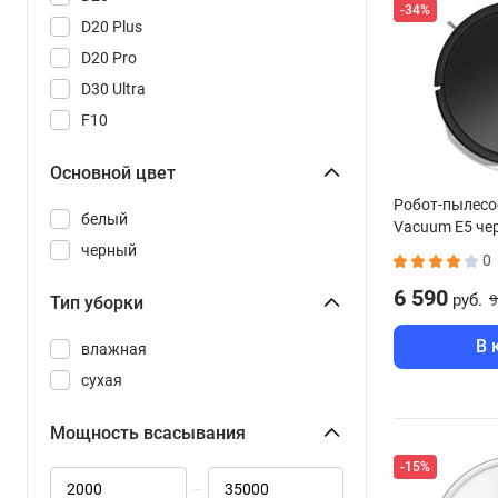
-34%
D20 Plus
D20 Pro
D30 Ultra
F10
F10 Plus
Основной цвет
L40
Робот-пылесос
L40 Ultra CE
белый
Vacuum E5 ч
L40s Pro Ultra
черный
0
L40s Ultra
6 590
руб.
9
Тип уборки
L50 Ultra
L50 Ultra CE
В 
влажная
Robot Vacuum 5
сухая
Robot Vacuum 5 Pro
Мощность всасывания
Robot Vacuum E5
Robot Vacuum E12
-15%
–
Robot Vacuum H40