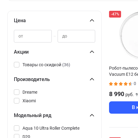
-47%
Цена
–
Акции
Товары со скидкой
(36)
Робот-пылесос
Vacuum E12 
Производитель
0
Dreame
8 990
руб.
1
Xiaomi
В 
Модельный ряд
Aqua 10 Ultra Roller Complete
D20