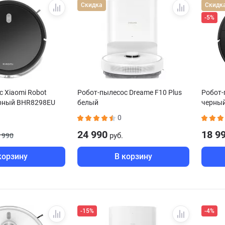
Скидка
Скидк
-5%
 Xiaomi Robot
Робот-пылесос Dreame F10 Plus
Робот-
ерный BHR8298EU
белый
черны
0
24 990
18 9
руб.
 990
корзину
В корзину
-15%
-4%