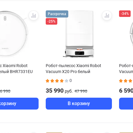
-34%
Рассрочка
-25%
 Xiaomi Robot
Робот-пылесос Xiaomi Robot
Робот-
белый BHR7331EU
Vacuum X20 Pro белый
Vacuu
BHR8859EU
0
35 990
6 59
руб.
6 990
47 990
корзину
В корзину