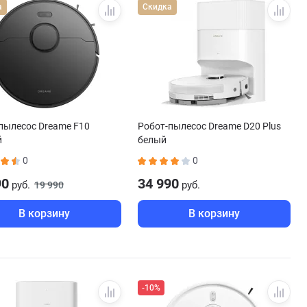
а
Скидка
пылесос Dreame F10
Робот-пылесос Dreame D20 Plus
й
белый
0
0
90
34 990
руб.
руб.
19 990
В корзину
В корзину
-10%