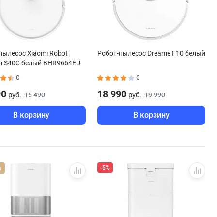
пылесос Xiaomi Robot
Робот-пылесос Dreame F10 белый
m S40C белый BHR9664EU
0
0
90
18 990
руб.
руб.
15 490
19 990
В корзину
В корзину
-5%
а