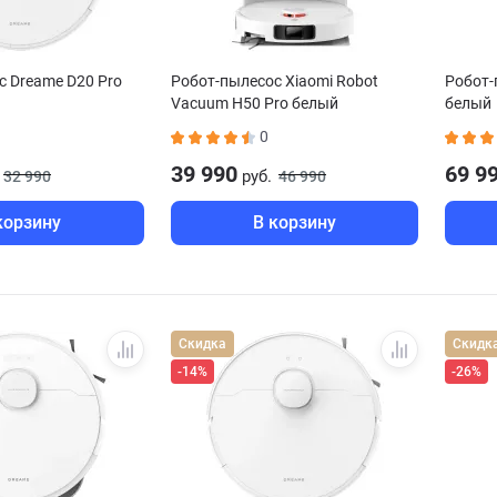
с Dreame D20 Pro
Робот-пылесос Xiaomi Robot
Робот-
Vacuum H50 Pro белый
белый
BHR089NEU
0
39 990
69 9
руб.
32 990
46 990
корзину
В корзину
Скидка
Скидк
-14%
-26%