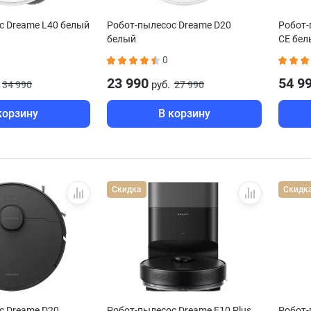
с Dreame L40 белый
Робот-пылесос Dreame D20
Робот-
белый
CE бел
0
23 990
54 9
руб.
34 990
27 990
корзину
В корзину
Скидка
Скидк
с Dreame D20
Робот-пылесос Dreame F10 Plus
Робот-