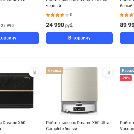
черный
белый
0
24 990
89 9
руб.
27 990
корзину
В корзину
Скидка
Расср
-28%
с Dreame X60
Робот-пылесос Dreame X60 Ultra
Робот-
й
Complete белый
Vacuu