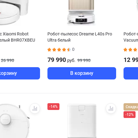
 Xiaomi Robot
Робот-пылесос Dreame L40s Pro
Робот-
белый BHR07XBEU
Ultra белый
Vacuu
0
79 990
12 9
руб.
26 990
99 990
корзину
В корзину
-14%
Скидк
-12%