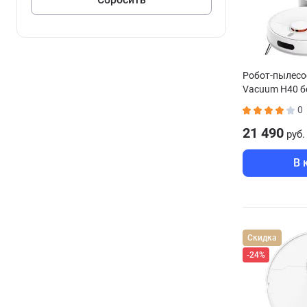
Робот-пылесос
Vacuum H40 
0
21 490
руб.
В 
Скидка
-24%