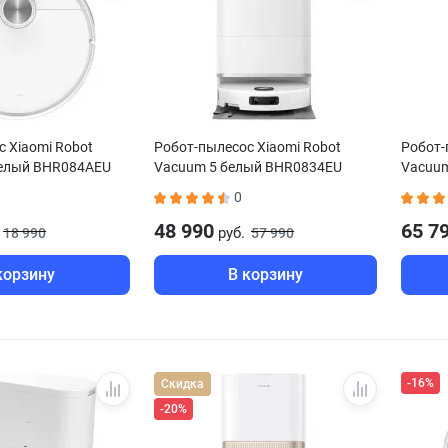
 Xiaomi Robot
Робот-пылесос Xiaomi Robot
Робот-
белый BHR084AEU
Vacuum 5 белый BHR0834EU
Vacuum
0
48 990
65 7
руб.
18 990
57 990
корзину
В корзину
-16%
Скидка
-20%