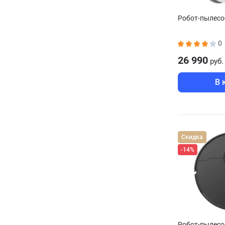
Робот-пылесо
0
26 990
руб.
В 
Скидка
-14%
Робот-пылесо