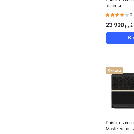
черный
0
23 990
руб.
В 
Скидка
Робот-пылесо
Master черны