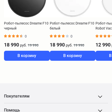
Робот-пылесос Dreame F10
Робот-пылесос Dreame F10
Робот-пыл
черный
белый
Robot Va
BHR9664
0
0
18 990
18 990
12 990
руб.
руб.
19 990
19 990
В корзину
В корзину
В
Покупателям
Помощь