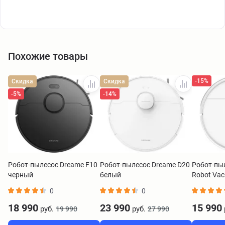
Похожие товары
-15%
Скидка
Скидка
-5%
-14%
Робот-пылесос Dreame F10
Робот-пылесос Dreame D20
Робот-пыл
черный
белый
Robot Va
BHR084A
0
0
18 990
23 990
15 990
руб.
руб.
19 990
27 990