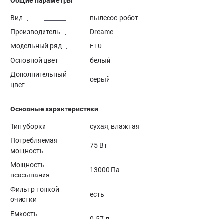
Общие параметры
Вид
пылесос-робот
Производитель
Dreame
Модельный ряд
F10
Основной цвет
белый
Дополнительный
серый
цвет
Основные характеристики
Тип уборки
сухая, влажная
Потребляемая
75 Вт
мощность
Мощность
13000 Па
всасывания
Фильтр тонкой
есть
очистки
Емкость
0.57 л