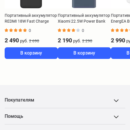
Портативный аккумулятор
Портативный аккумулятор
Портатив
REDMI 18W Fast Charge
Xiaomi 22.5W Power Bank
EnergEA B
Power Bank 20000 mAh
10000 синий BHR5884GL
4000 mAh
0
0
черный VXN4304GL
2 490
2 190
2 990
руб.
руб.
ру
2 690
2 290
В корзину
В корзину
В
Покупателям
Помощь