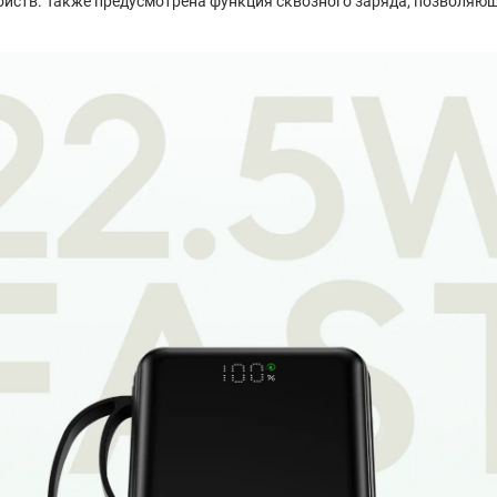
йств. Также предусмотрена функция сквозного заряда, позволяю