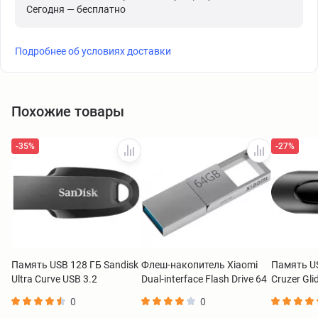
Сегодня — бесплатно
Подробнее об условиях доставки
Похожие товары
-35%
-27%
Память USB 128 ГБ Sandisk
Флеш-накопитель Xiaomi
Память US
Ultra Curve USB 3.2
Dual-interface Flash Drive 64
Cruzer Gli
SDCZ550-128G-G46
GB BHR8810GL
128G-G35
0
0