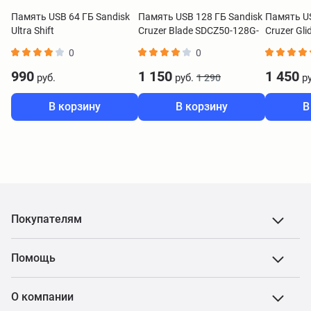
Память USB 64 ГБ Sandisk
Память USB 128 ГБ Sandisk
Память US
Ultra Shift
Cruzer Blade SDCZ50-128G-
Cruzer Gli
B35
128G-G35
0
0
990
1 150
1 450
руб.
руб.
ру
1 290
В корзину
В корзину
В
Покупателям
Помощь
О компании