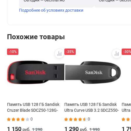
Сегодня — бесплатно
Сегодня — бесп
Подробнее об условиях доставки
Похожие товары
-10%
-35%
-30
Память USB 128 ГБ Sandisk
Память USB 128 ГБ Sandisk
Памя
Cruzer Blade SDCZ50-128G-
Ultra Curve USB 3.2 SDCZ550-
Ultr
B35
128G-G46
0
0
1 150
1 290
1 7
руб.
руб.
1 290
1 990