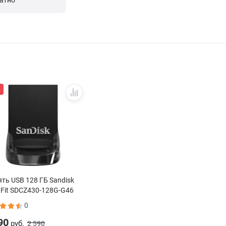
латно
%
ть USB 128 ГБ Sandisk
a Fit SDCZ430-128G-G46
0
90
руб.
2 590