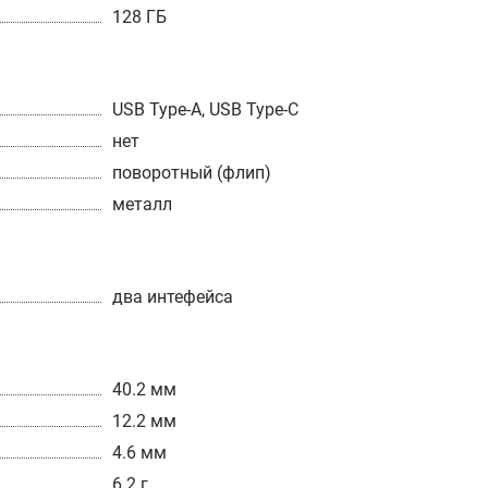
128 ГБ
USB Type-A, USB Type-C
нет
поворотный (флип)
металл
два интефейса
40.2 мм
12.2 мм
4.6 мм
6.2 г