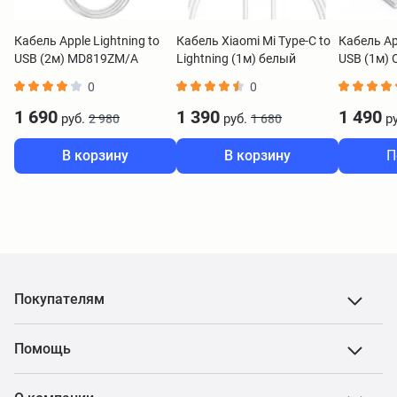
Кабель Apple Lightning to
Кабель Xiaomi Mi Type-C to
Кабель App
USB (2м) MD819ZM/A
Lightning (1м) белый
USB (1м) O
Original
BHR4421GL
0
0
1 690
1 390
1 490
руб.
руб.
ру
2 980
1 680
В корзину
В корзину
П
Покупателям
Помощь