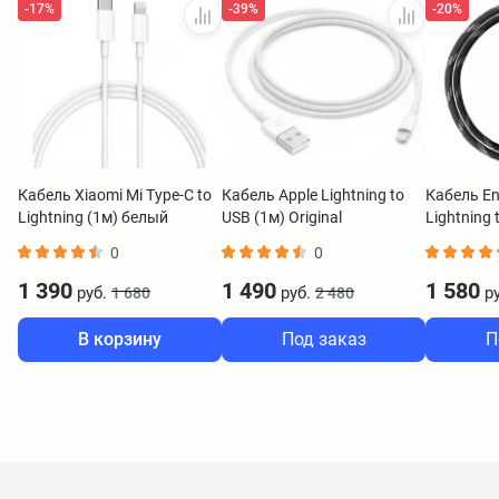
-17%
-39%
-20%
Кабель Xiaomi Mi Type-C to
Кабель Apple Lightning to
Кабель En
Lightning (1м) белый
USB (1м) Original
Lightning
BHR4421GL
черный C
0
0
1 390
1 490
1 580
руб.
руб.
ру
1 680
2 480
В корзину
Под заказ
П