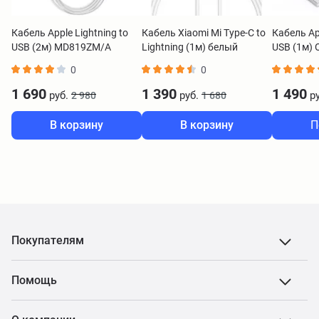
Кабель Apple Lightning to
Кабель Xiaomi Mi Type-C to
Кабель App
USB (2м) MD819ZM/A
Lightning (1м) белый
USB (1м) O
Original
BHR4421GL
0
0
1 690
1 390
1 490
руб.
руб.
ру
2 980
1 680
В корзину
В корзину
П
Покупателям
Помощь