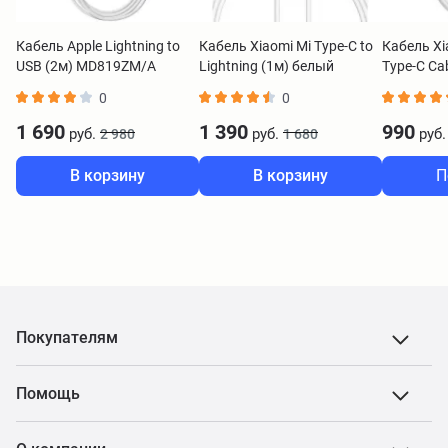
Кабель Apple Lightning to
Кабель Xiaomi Mi Type-C to
Кабель Xi
USB (2м) MD819ZM/A
Lightning (1м) белый
Type-C Ca
Original
BHR4421GL
SJV4108
0
0
1 690
1 390
990
руб.
руб.
руб.
2 980
1 680
В корзину
В корзину
П
Покупателям
Помощь