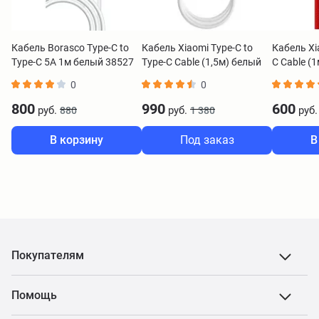
Кабель Borasco Type-C to
Кабель Xiaomi Type-C to
Кабель Xi
Type-C 5А 1м белый 38527
Type-C Cable (1,5м) белый
C Cable (
SJV4108GL
SJV4110
0
0
800
990
600
руб.
руб.
руб.
880
1 380
В корзину
Под заказ
В
Покупателям
Помощь