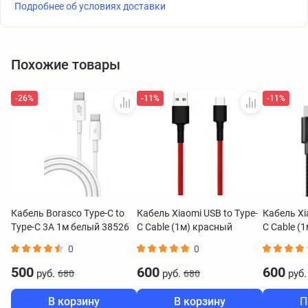
Подробнее об условиях доставки
Похожие товары
-26%
-11%
-11%
Кабель Borasco Type-C to
Кабель Xiaomi USB to Type-
Кабель Xi
Type-C 3А 1м белый 38526
C Cable (1м) красный
C Cable (
SJV4110GL
SJV4109
0
0
500
600
600
руб.
руб.
руб.
680
680
В корзину
В корзину
П