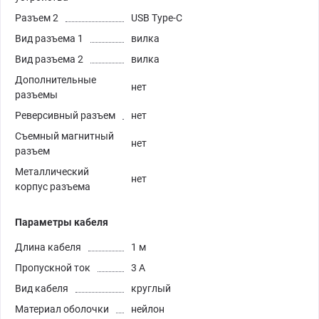
Разъем 2
USB Type-C
Вид разъема 1
вилка
Вид разъема 2
вилка
Дополнительные
нет
разъемы
Реверсивный разъем
нет
Съемный магнитный
нет
разъем
Металлический
нет
корпус разъема
Параметры кабеля
Длина кабеля
1 м
Пропускной ток
3 А
Вид кабеля
круглый
Материал оболочки
нейлон