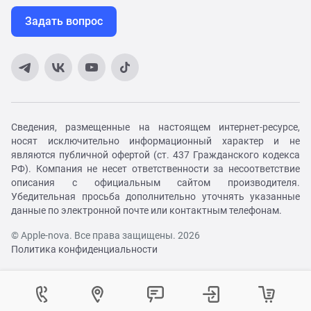
Задать вопрос
Сведения, размещенные на настоящем интернет-ресурсе,
носят исключительно информационный характер и не
являются публичной офертой (ст. 437 Гражданского кодекса
РФ). Компания не несет ответственности за несоответствие
описания с официальным сайтом производителя.
Убедительная просьба дополнительно уточнять указанные
данные по электронной почте или контактным телефонам.
© Apple-nova. Все права защищены. 2026
Политика конфиденциальности
Как вам удобнее с нами связаться?
Войти в личный кабинет
Контактный центр
Укажите ваш город
Изменение города
Телефон:
8 (800) 551-08-46