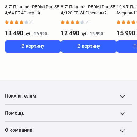
8.7" Планшет REDMI Pad SE
8.7" Планшет REDMI Pad SE
10.95" Пл
4/64 ГБ 4G серый
4/128 ГБ Wi-Fi зеленый
Megapad 1
серый
0
0
13 490
12 490
15 990
руб.
руб.
16 990
15 990
В корзину
В корзину
П
Покупателям
Помощь
О компании