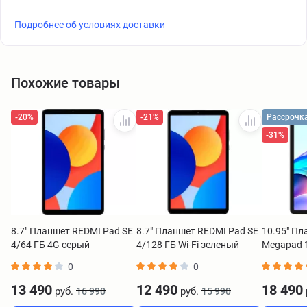
Подробнее об условиях доставки
Похожие товары
-20%
-21%
Рассрочк
-31%
8.7" Планшет REDMI Pad SE
8.7" Планшет REDMI Pad SE
10.95" Пл
4/64 ГБ 4G серый
4/128 ГБ Wi-Fi зеленый
Megapad 1
зеленый
0
0
13 490
12 490
18 490
руб.
руб.
16 990
15 990