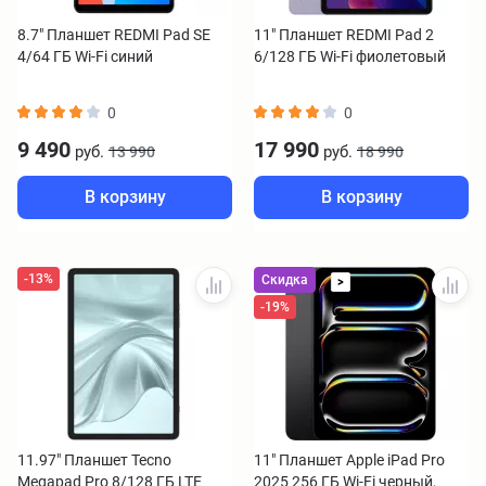
8.7" Планшет REDMI Pad SE
11" Планшет REDMI Pad 2
4/64 ГБ Wi-Fi синий
6/128 ГБ Wi-Fi фиолетовый
0
0
9 490
17 990
руб.
руб.
13 990
18 990
В корзину
В корзину
-13%
Скидка
>
-19%
11.97" Планшет Tecno
11" Планшет Apple iPad Pro
Megapad Pro 8/128 ГБ LTE
2025 256 ГБ Wi-Fi черный,