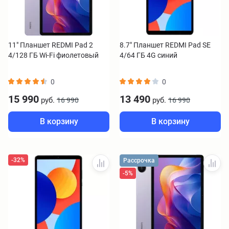
11" Планшет REDMI Pad 2
8.7" Планшет REDMI Pad SE
4/128 ГБ Wi-Fi фиолетовый
4/64 ГБ 4G синий
0
0
15 990
13 490
руб.
руб.
16 990
16 990
В корзину
В корзину
-32%
Рассрочка
-5%