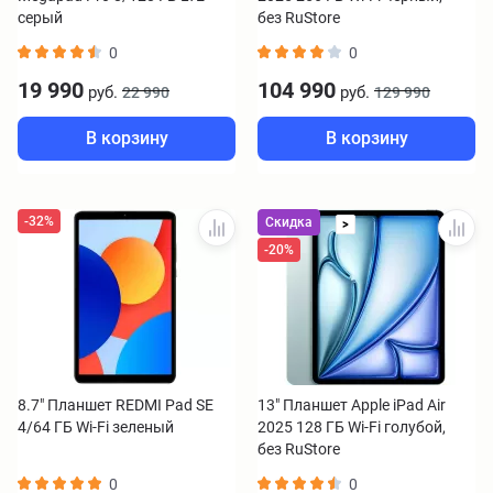
серый
без RuStore
0
0
19 990
104 990
руб.
руб.
22 990
129 990
В корзину
В корзину
-32%
Скидка
>
-20%
8.7" Планшет REDMI Pad SE
13" Планшет Apple iPad Air
4/64 ГБ Wi-Fi зеленый
2025 128 ГБ Wi-Fi голубой,
без RuStore
0
0