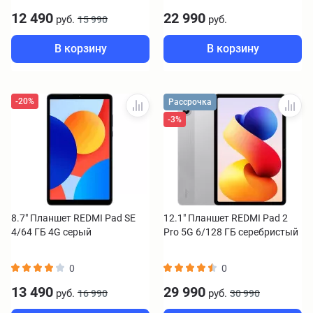
12 490
22 990
руб.
руб.
15 990
В корзину
В корзину
-20%
Рассрочка
-3%
8.7" Планшет REDMI Pad SE
12.1" Планшет REDMI Pad 2
4/64 ГБ 4G серый
Pro 5G 6/128 ГБ серебристый
0
0
13 490
29 990
руб.
руб.
16 990
30 990