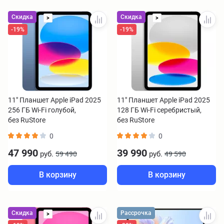
Скидка
Скидка
>
>
-19%
-19%
11" Планшет Apple iPad 2025
11" Планшет Apple iPad 2025
256 ГБ Wi-Fi голубой,
128 ГБ Wi-Fi серебристый,
без RuStore
без RuStore
0
0
47 990
39 990
руб.
руб.
59 490
49 590
В корзину
В корзину
Скидка
Рассрочка
>