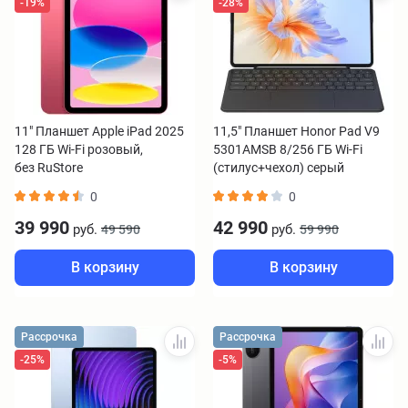
-19%
-28%
11" Планшет Apple iPad 2025
11,5" Планшет Honor Pad V9
128 ГБ Wi-Fi розовый,
5301AMSB 8/256 ГБ Wi-Fi
без RuStore
(стилус+чехол) серый
0
0
39 990
42 990
руб.
руб.
49 590
59 990
В корзину
В корзину
Рассрочка
Рассрочка
-25%
-5%