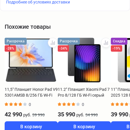
Подробнее об условиях доставки
Похожие товары
Рассрочка
Рассрочка
Скидка
-28%
-34%
-19%
11,5" Планшет Honor Pad V9
11.2" Планшет Xiaomi Pad 7
11" Планш
5301AMSB 8/256 ГБ Wi-Fi
Pro 8/128 ГБ Wi-Fi серый
2025 128 Г
(стилус+чехол) серый
серебрист
0
0
42 990
35 990
39 990
руб.
руб.
59 990
54 990
В корзину
В корзину
В