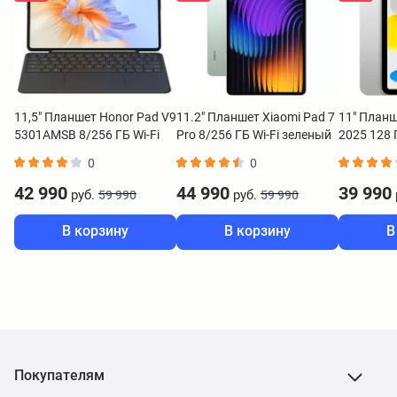
11,5" Планшет Honor Pad V9
11.2" Планшет Xiaomi Pad 7
11" Планш
5301AMSB 8/256 ГБ Wi-Fi
Pro 8/256 ГБ Wi-Fi зеленый
2025 128 Г
(стилус+чехол) серый
серебрист
0
0
42 990
44 990
39 990
руб.
руб.
59 990
59 990
В корзину
В корзину
В
Покупателям