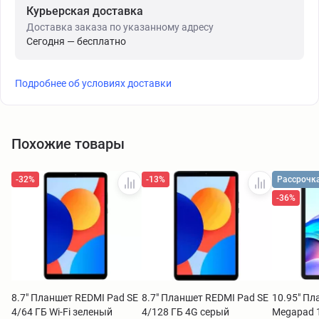
Курьерская доставка
Доставка заказа по указанному адресу
Сегодня — бесплатно
Подробнее об условиях доставки
Похожие товары
-32%
-13%
Рассрочк
-36%
8.7" Планшет REDMI Pad SE
8.7" Планшет REDMI Pad SE
10.95" Пл
4/64 ГБ Wi-Fi зеленый
4/128 ГБ 4G серый
Megapad 1