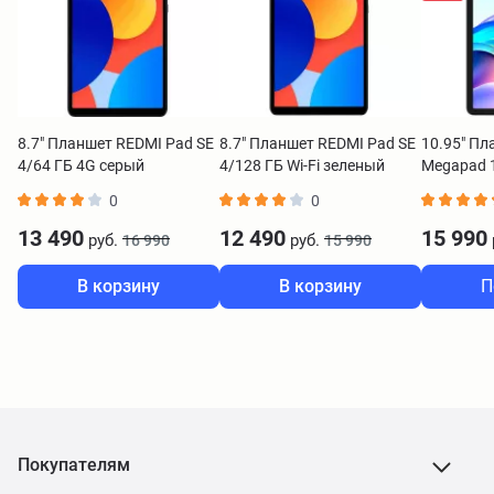
8.7" Планшет REDMI Pad SE
8.7" Планшет REDMI Pad SE
10.95" Пл
4/64 ГБ 4G серый
4/128 ГБ Wi-Fi зеленый
Megapad 1
серый
0
0
13 490
12 490
15 990
руб.
руб.
16 990
15 990
В корзину
В корзину
П
Покупателям